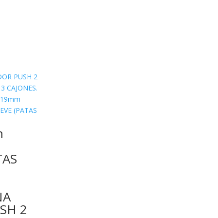
m
TAS
NA
SH 2