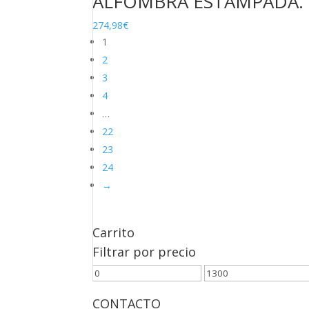
ALFOMBRA ESTAMPADA. 
274,98
€
1
2
3
4
…
22
23
24
→
Carrito
Filtrar por precio
Precio
Precio
mínimo
máximo
CONTACTO