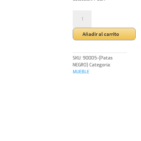
AAPARADOR
PUSH
2
Añadir al carrito
PUERTAS
+
3
CAJONES.
SKU:
90005-(Patas
MELANINA
NEGRO)
Categoría:
19mm
MUEBLE
BLANCO
NIEVE
(PATAS
METAL
NEGRO)AAPARADOR
PUSH
2
PUERTAS
+
3