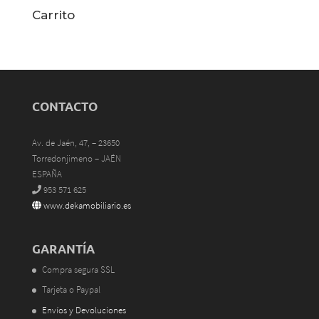
Carrito
CONTACTO
Av. de Jaén, 47, – 23650
Torredonjimeno – JAÉN
ESPAÑA
953 571 625
www.dekamobiliario.es
GARANTÍA
Compra segura SSL
Tarjeta o Paypal
Envíos y Devoluciones