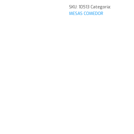
PATAS
SKU:
10513
Categoría:
METAL
MESAS COMEDOR
NEGRO
Y
TAPA
MADERA.
120*80*40
cm
cantidad