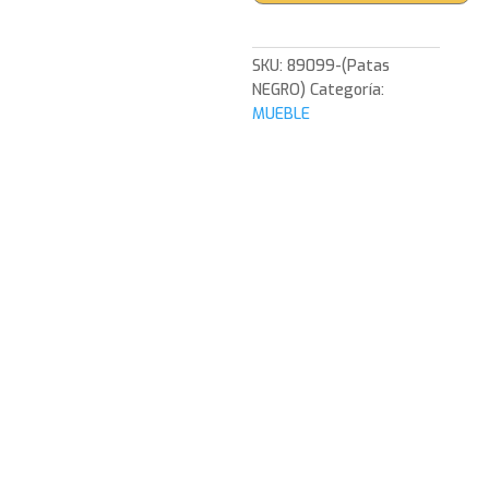
MELAMINA
19mm
BLANCO
SKU:
89099-(Patas
NIEVE
NEGRO)
Categoría:
(PATAS
MUEBLE
FORJA
NEGROSINFONIER
PUSH
5
C.
MELAMINA
19mm
BLANCO
NIEVE
(PATAS
FORJA
NEGROSINFONIER
PUSH
5
C.
MELAMINA