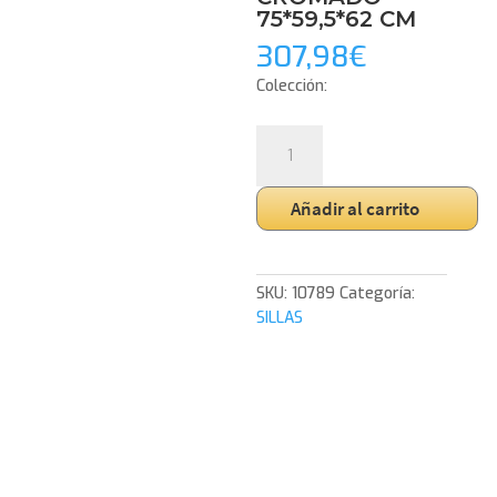
75*59,5*62 CM
307,98
€
Colección:
SILLA
DE
ASIENTO
Añadir al carrito
DE
TERCIOPELO
ROSA
Y
SKU:
10789
Categoría:
ESTRUCTURA
SILLAS
ORO
CROMADO
CROMADO
75*59,5*62
CM
cantidad