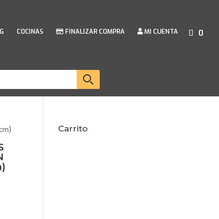
G
COCINAS
FINALIZAR COMPRA
MI CUENTA
0
Carrito
0cm)
S
N
)