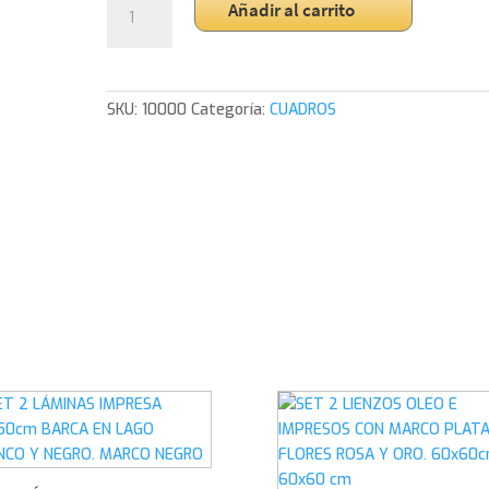
Añadir al carrito
DE
2
CUADROS
ABSTRACTOS
SKU:
10000
Categoría:
CUADROS
AL
OLEO
PINTADOS
A
MANO
CON
MARCO
PLATEADO.
2
X
(70x70cm)
cantidad