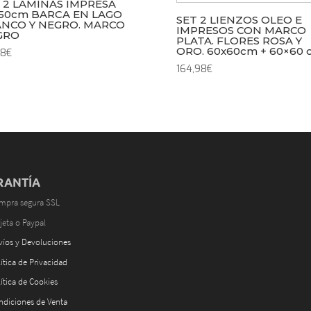
 2 LÁMINAS IMPRESA
50cm BARCA EN LAGO
SET 2 LIENZOS OLEO E
NCO Y NEGRO. MARCO
IMPRESOS CON MARCO
GRO
PLATA. FLORES ROSA Y
ORO. 60x60cm + 60×60 
98
€
164,98
€
RANTÍA
mpra segura SSL
jeta o Paypal
víos y Devoluciones
ítica de Privacidad
ítica de Cookies
ndiciones de Venta