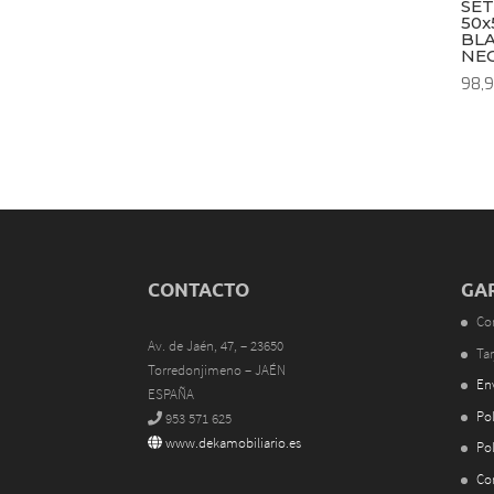
SET
50x
BLA
NE
98,
CONTACTO
GA
Co
Av. de Jaén, 47, – 23650
Tar
Torredonjimeno – JAÉN
En
ESPAÑA
Pol
953 571 625
www.dekamobiliario.es
Pol
Co