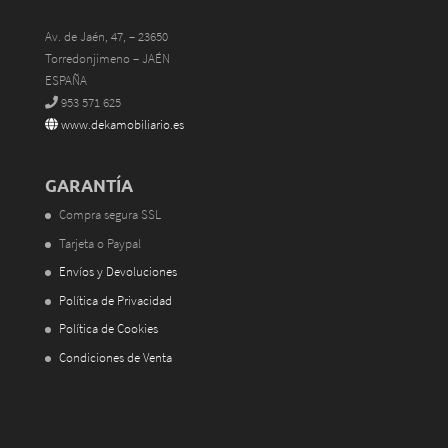
Av. de Jaén, 47, – 23650
Torredonjimeno – JAÉN
ESPAÑA
953 571 625
www.dekamobiliario.es
GARANTÍA
Compra segura SSL
Tarjeta o Paypal
Envíos y Devoluciones
Política de Privacidad
Política de Cookies
Condiciones de Venta