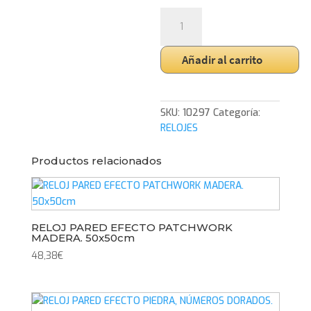
RELOJ
PARED
MADERA
Añadir al carrito
CALADO.
60x60cm
cantidad
SKU:
10297
Categoría:
RELOJES
Productos relacionados
RELOJ PARED EFECTO PATCHWORK
MADERA. 50x50cm
48,38
€