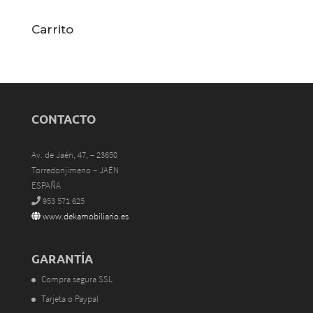
Carrito
CONTACTO
Av. de Jaén, 47, – 23650
Torredonjimeno – JAÉN
ESPAÑA
953 571 625
www.dekamobiliario.es
GARANTÍA
Compra segura SSL
Tarjeta o Paypal