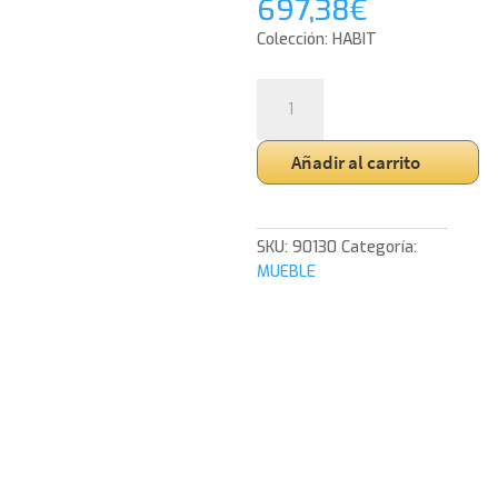
697,38
€
Colección: HABIT
MUEBLE
TV
2
Añadir al carrito
PUERTAS
+
2
HUECOS.
SKU:
90130
Categoría:
MELAMINA
MUEBLE
19
mm
ROBLE.
(PATAS
METALICAS)
cantidad