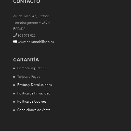
CONTACTO
Av. de Jaén, 47, – 23650
Torredonjimeno – JAÉN
ESPAÑA
953 571 625
www.dekamobiliario.es
GARANTÍA
Compra segura SSL
Tarjeta o Paypal
Envíos y Devoluciones
Política de Privacidad
Política de Cookies
Condiciones de Venta