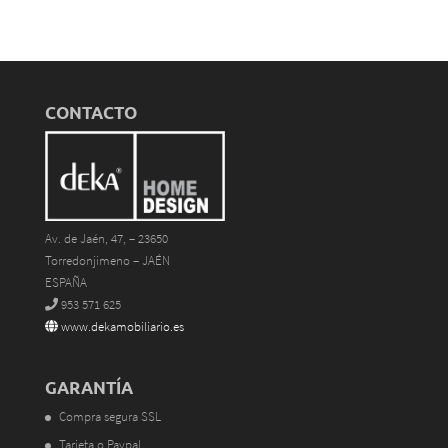
CONTACTO
Av. de Jaén, 47, – 23650
Torredonjimeno – JAÉN
ESPAÑA
953 571 625
www.dekamobiliario.es
GARANTÍA
Compra segura SSL
Tarjeta o Paypal