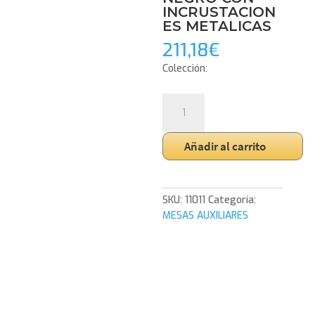
INCRUSTACION
ES METALICAS
211,18
€
Colección:
MESA
AUXILIAR
51*40*40
Añadir al carrito
CM.
BASE
METAL
DORADO
SKU:
11011
Categoría:
CILINDRICO
MESAS AUXILIARES
Y
TAPA
MARMOL
NEGRO
CON
INCRUSTACIONES