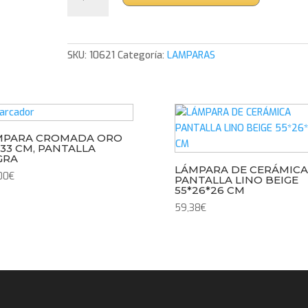
DE
CERÁMICA
CON
PANTALLA
SKU:
10621
Categoría:
LAMPARAS
BLANCA
42*26*26
CM
cantidad
MPARA CROMADA ORO
33 CM, PANTALLA
GRA
LÁMPARA DE CERÁMICA
00
€
PANTALLA LINO BEIGE
55*26*26 CM
59,38
€