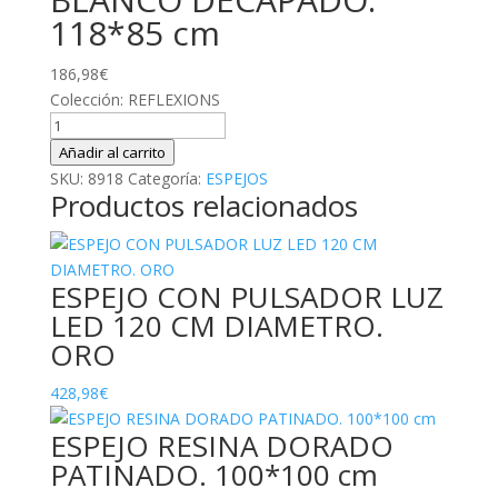
118*85 cm
186,98
€
Colección: REFLEXIONS
ESPEJO
VENTANA
Añadir al carrito
BLANCO
SKU:
8918
Categoría:
ESPEJOS
Productos relacionados
DECAPADO.
118*85
cm
cantidad
ESPEJO CON PULSADOR LUZ
LED 120 CM DIAMETRO.
ORO
428,98
€
ESPEJO RESINA DORADO
PATINADO. 100*100 cm