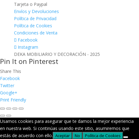
Tarjeta o Paypal
Envíos y Devoluciones
Política de Privacidad
Política de Cookies
Condiciones de Venta
Facebook
Instagram
DEKA MOBILIARIO Y DECORACIÓN - 2025
Pin It on Pinterest
Share This
Facebook
Twitter
Google+
Print Friendly
Usamos cookies para asegurar que te damos la mejor experiencia
en nuestra web. Si continúas usando este sitio, asumiremos que
estás de acuerdo con ello.
Aceptar
No
Política de Cookies