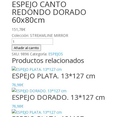
ESPEJO CANTO
REDONDO DORADO
60x80cm
151,78
€
Colección: STREAMLINE MIRROR
ESPEJO
CANTO
Añadir al carrito
REDONDO
SKU:
9896
Categoría:
ESPEJOS
Productos relacionados
DORADO
60x80cm
cantidad
ESPEJO PLATA. 13*127 cm
76,98
€
ESPEJO DORADO. 13*127 cm
76,98
€