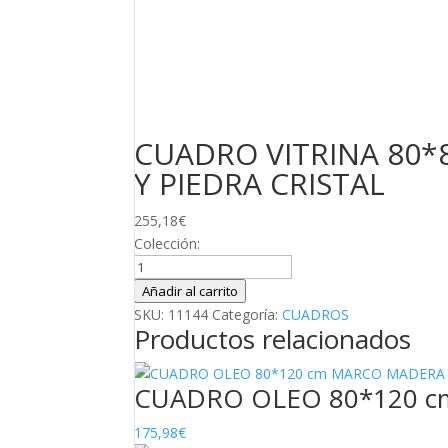
CUADRO VITRINA 80
Y PIEDRA CRISTAL
255,18
€
Colección:
CUADRO
VITRINA
Añadir al carrito
80*80
SKU:
11144
Categoría:
CUADROS
Productos relacionados
CM,
MARCO
BLANCO
CUADRO OLEO 80*120 
CON
PLUMAS
175,98
€