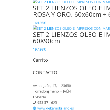
Y
SET 2 LIENZOS OLEO E 
PIEDRA
CRISTAL
ROSA Y ORO. 60x60cm + 
cantidad
164,98
€
SET 2 LIENZOS OLEO E 
60X90cm
197,98
€
Carrito
CONTACTO
Av. de Jaén, 47, – 23650
Torredonjimeno – JAÉN
ESPAÑA
953 571 625
www.dekamobiliario.es