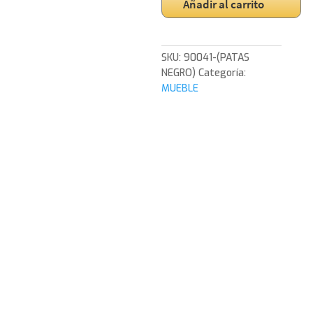
Añadir al carrito
CAJONES.
MELAMINA
ROBLE
19mm
SKU:
90041-(PATAS
(PATAS
NEGRO)
Categoría:
METAL
MUEBLE
NEGRO)COMODA
PUSH
4
CAJONES.
MELAMINA
ROBLE
19mm
(PATAS
METAL
NEGRO)COMODA
PUSH
4
CAJONES.
MELAMINA
ROBLE