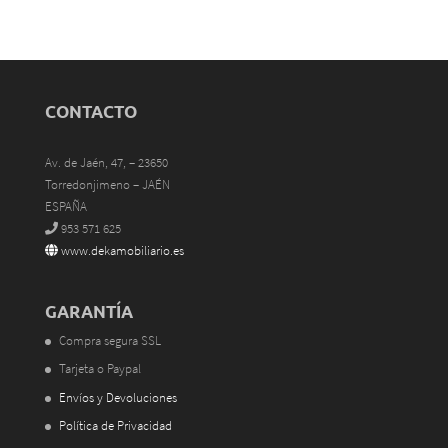
CONTACTO
Av. de Jaén, 47, – 23650
Torredonjimeno – JAÉN
ESPAÑA
953 571 625
www.dekamobiliario.es
GARANTÍA
Compra segura SSL
Tarjeta o Paypal
Envíos y Devoluciones
Política de Privacidad