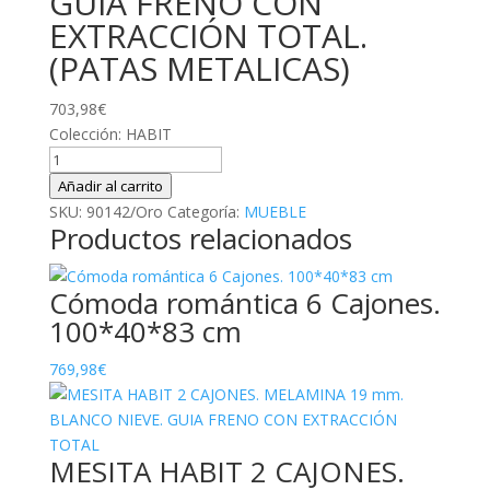
GUIA FRENO CON
EXTRACCIÓN TOTAL.
(PATAS METALICAS)
703,98
€
Colección: HABIT
COMODA
4
Añadir al carrito
CAJONES.
SKU:
90142/Oro
Categoría:
MUEBLE
Productos relacionados
MELAMINA
19
mm
Cómoda romántica 6 Cajones.
NOGAL
100*40*83 cm
EMPERADOR.
GUIA
769,98
€
FRENO
CON
EXTRACCIÓN
TOTAL.
MESITA HABIT 2 CAJONES.
(PATAS