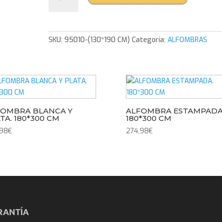
NEGRA
Y
ORO.
130*190
SKU:
95010-(130*190 CM)
Categoría:
ALFOMBRAS
CM
cantidad
FOMBRA BLANCA Y
ALFOMBRA ESTAMPADA
TA. 180*300 CM
180*300 CM
,98
€
274,98
€
RANTÍA